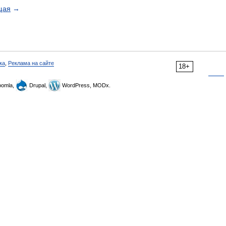
щая
→
ка
,
Реклама на сайте
18+
omla,
Drupal,
WordPress, MODx.