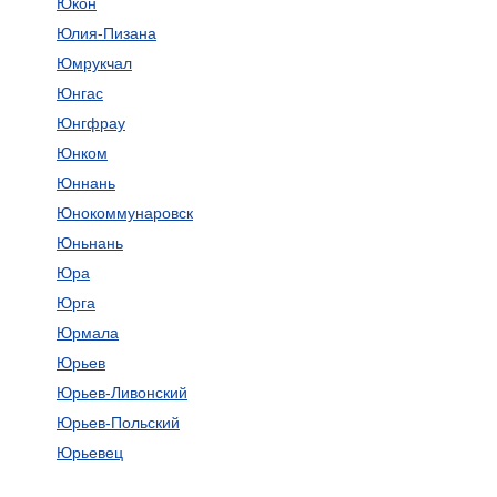
Юкон
Юлия-Пизана
Юмрукчал
Юнгас
Юнгфрау
Юнком
Юннань
Юнокоммунаровск
Юньнань
Юра
Юрга
Юрмала
Юрьев
Юрьев-Ливонский
Юрьев-Польский
Юрьевец