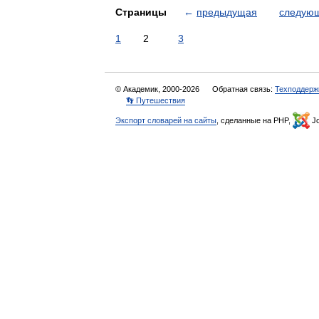
Страницы
←
предыдущая
следую
1
2
3
© Академик, 2000-2026
Обратная связь:
Техподдерж
👣 Путешествия
Экспорт словарей на сайты
, сделанные на PHP,
Jo