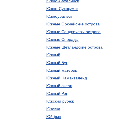
Южно-Сахалинск
Южно-Сухокумск
Южноуральск
Южные Оркнейские острова
Южные Сандвичевы острова
Южные Спорады
Южные Шетландские острова
Южный
Южный Буг
Южный материк
Южный Намакваленд
Южный океан
Южный Рог
Южский рубеж
Юзовка
Юйфын