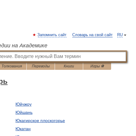
Запомнить сайт
Словарь на свой сайт
RU
едии на Академике
Толкования
Переводы
Книги
Игры ⚽
рь
Юйчжоу
Юйшань
Юкагирское плоскогорье
Юкатан